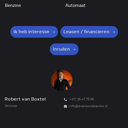
Benzine
Automaat
Ik heb interesse
Leasen / financieren
Inruilen
Robert van Boxtel
W
+317 35 47 75 58
Verkoop
Ve
info@evanboxtelautos.nl