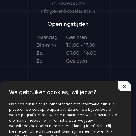
+31650508785
info@evanboxtelautos.nl
Openingstijden
Maandag
Gesloten
Di t/m vr:
10:00 - 17:30
Za:
09.00 - 16.00
Zo:
Gesloten
We gebruiken cookies, wil jedat?
Cookies zijn kleine tekstbestanden met informatie erin. Die
plaatsen we kort op je apparaat. Zo zien we bijvoorbeeld
welke pagina’s je zag, waar je afhaakte en wat je invulde. Op
die manier hebben wij informatie waar we jouw
websitebezoek beter mee maken. Handig toch? Natuurlijk
Volg ons:
kies je zelf of je dat toestaat. Daar zijn we eerlijk over. Klik